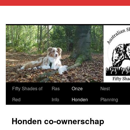
Ga
Fifty Shades of
Ras
Onze
Nest
naar
Red
Info
Honden
Planning
de
Honden co-ownerschap
inhoud